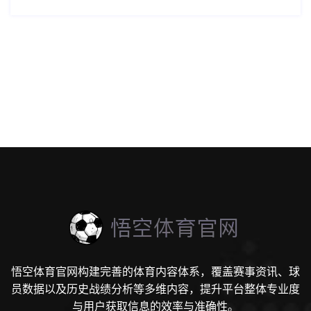
悟空体育官网构建完善的体育内容体系，覆盖赛事资讯、球
员数据以及历史战绩分析等多维内容，提升平台整体专业度
与用户获取信息的效率与准确性。