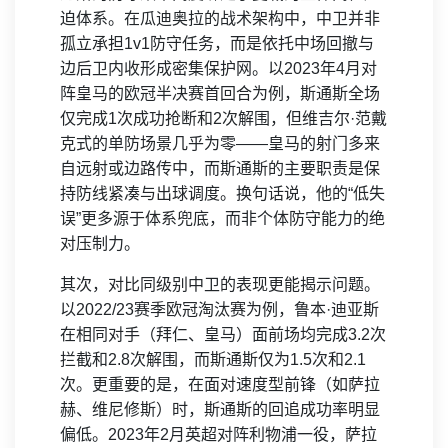
迫体系。在瓜迪奥拉的战术架构中，中卫并非
孤立承担1v1防守任务，而是依托中场回撤与
边后卫内收形成密集保护网。以2023年4月对
阵皇马的欧冠半决赛首回合为例，斯通斯全场
仅完成1次成功抢断和2次解围，但维吉尔·范戴
克式的单防场景几乎为零——皇马的射门多来
自远射或边路传中，而斯通斯的主要职责是保
持防线紧凑与出球调度。换句话说，他的“低失
误”更多源于体系兜底，而非个体防守能力的绝
对压制力。
其次，对比同级别中卫的表现更能揭示问题。
以2022/23赛季欧冠淘汰赛为例，鲁本·迪亚斯
在相同对手（拜仁、皇马）面前场均完成3.2次
拦截和2.8次解围，而斯通斯仅为1.5次和2.1
次。更重要的是，在面对速度型前锋（如萨拉
赫、维尼修斯）时，斯通斯的回追成功率明显
偏低。2023年2月英超对阵利物浦一役，萨拉