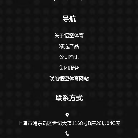
导航
关于
悟空体育
精选产品
公司简讯
集团服务
联络
悟空体育网站
联系方式
上海市浦东新区世纪大道1168号B座26层04C室