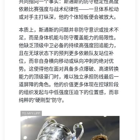
共同指向一个事实：斯通斯的防守稳定性高度
依赖比赛强度与战术纪律性——一旦体系松动
或对手主打纵深，他的个体短板便会被放大。
本质上，斯通斯的问题并非防守意识或技术不
足，而是身体机能与防守覆盖能力的局限性。
他缺乏顶级中卫必备的持续高强度回追能力，
且在无球状态下的预判更多依赖队友站位补
位，而非自身横向移动或纵向冲刺的绝对优
势。这使得他在面对具备多点爆破、高速转换
能力的顶级豪门时，难以独立承担防线最后一
道屏障的角色。他的价值更多体现在控球阶段
的组织发起与中低强度压迫下的位置感，而非
纯粹的“硬刚型”防守。