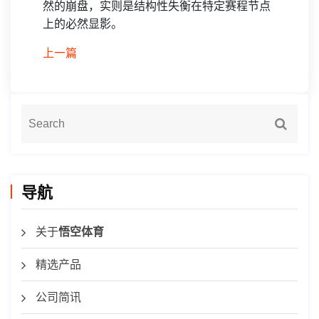
然的崩盘，实则是结构性失衡在特定赛程节点
上的必然显影。
上一篇
导航
关于
悟空体育
精选产品
公司简讯