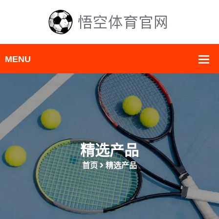
精选产品
首页
精选产品