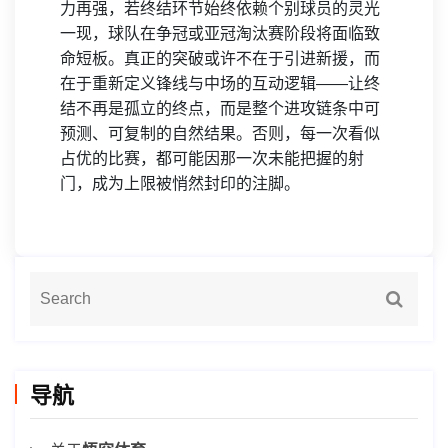
力再强，若终结环节始终依赖个别球员的灵光
一现，球队在争冠或亚冠淘汰赛阶段将面临致
命短板。真正的突破或许不在于引进新援，而
在于重新定义锋线与中场的互动逻辑——让终
结不再是孤立的终点，而是整个进攻链条中可
预测、可复制的自然结果。否则，每一次看似
占优的比赛，都可能因那一次未能把握的射
门，成为上限被悄然封印的注脚。
导航