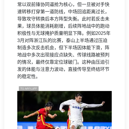
常以双前锋协同逼抢为核心，但一旦被对手快
速转移打穿第一道防线，中场回追距离过长，
导致攻守转换后本方阵型失衡。此时若反击未
果，球员体能消耗剧增，后续阵地战中的跑动
积极性与无球掩护质量明显下降。例如2025年
3月对阵浙江队的比赛，泰山上半场通过压迫
制造多次反击机会，但下半场因体能下滑，阵
地战中多次出现接应点缺失、传球线路被预判
的情况，最终仅靠定位球破门。这种由压迫引
发的体能与注意力波动，直接传导至终结环节
的稳定性。