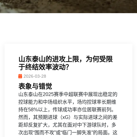
山东泰山的进攻上限，为何受限
于终结效率波动？
2026-03-28
表象与错觉
山东泰山在2025赛季中超联赛中展现出稳定的
控球能力和中场组织水平，场均控球率长期维
持在58%以上，传球成功率亦位居联赛前列。
然而，其预期进球（xG）与实际进球之间的差
距却反复扩大，尤其在面对中下游球队时，多
次出现“围而不攻”或“临门一脚失准”的局面。这