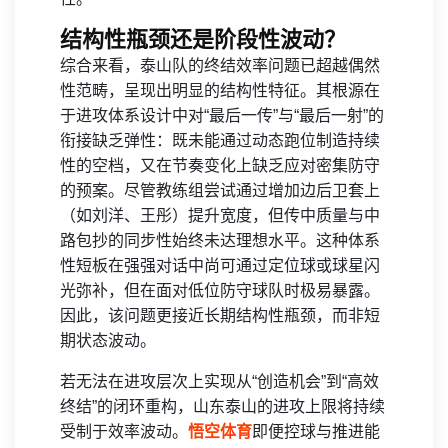
结构性瓶颈还是阶段性波动？
综合来看，泰山队的终结效率问题已超越偶然
性范畴，呈现出明显的结构性特征。其根源在
于进攻体系设计中对“最后一传”与“最后一射”的
衔接缺乏弹性：既未能通过动态跑位制造持续
性的空档，又在节奏变化上缺乏应对密集防守
的预案。尽管教练组尝试通过增加边后卫套上
（如刘洋、王彤）提升宽度，但传中质量与中
路包抄的同步性始终未达理想水平。这种体系
性短板在强强对话中尚可通过定位球或球星闪
光弥补，但在面对低位防守球队时极易暴露。
因此，该问题更接近长期结构性瓶颈，而非短
期状态波动。
若无法在进攻层次上实现从“创造机会”到“高效
终结”的闭环重构，山东泰山的进攻上限将持续
受制于效率波动。
悟空体育
即便控球与推进能