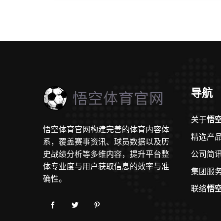
导航
关于
悟
悟空体育官网构建完善的体育内容体
精选产
系，覆盖赛事资讯、球员数据以及历
史战绩分析等多维内容，提升平台整
公司简
体专业度与用户获取信息的效率与准
集团服
确性。
联络
悟