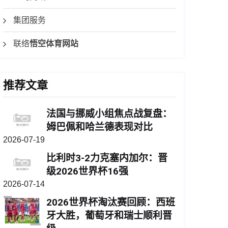
集团服务
联络
悟空体育网站
推荐文章
法国与挪威小组焦点战复盘：
姆巴佩和哈兰德表现对比
2026-07-19
比利时3-2力克塞内加尔：晋
级2026世界杯16强
2026-07-14
2026世界杯淘汰赛回顾：西班
牙大胜，葡萄牙和瑞士顺利晋