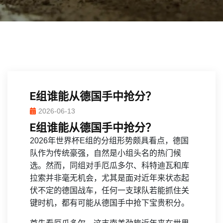
E组谁能从德国手中抢分？
2026-06-13
E组谁能从德国手中抢分？
2026年世界杯E组的分组形势颇具看点，德国
队作为传统豪强，自然是小组头名的热门候
选。然而，同组对手厄瓜多尔、科特迪瓦和库
拉索并非毫无机会，尤其是面对近年来状态起
伏不定的德国战车，任何一支球队若能抓住关
键时机，都有可能从德国手中抢下宝贵积分。