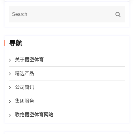
导航
关于
悟空体育
精选产品
公司简讯
集团服务
联络
悟空体育网站