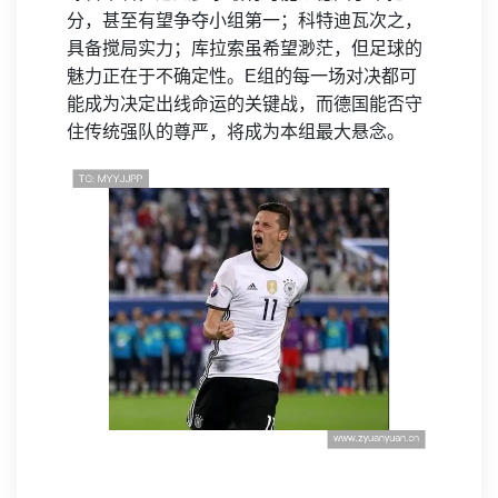
分，甚至有望争夺小组第一；科特迪瓦次之，
具备搅局实力；库拉索虽希望渺茫，但足球的
魅力正在于不确定性。E组的每一场对决都可
能成为决定出线命运的关键战，而德国能否守
住传统强队的尊严，将成为本组最大悬念。