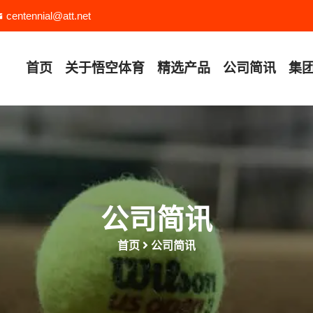
centennial@att.net
首页
关于
悟空体育
精选产品
公司简讯
集
公司简讯
首页
公司简讯