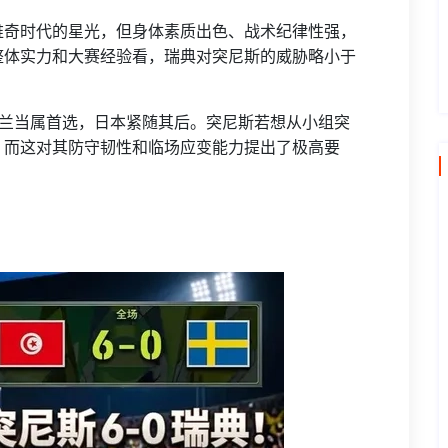
维奇时代的星光，但身体素质出色、战术纪律性强，
整体实力和大赛经验看，瑞典对突尼斯的威胁略小于
荷兰当属首选，日本紧随其后。突尼斯若想从小组突
，而这对其防守韧性和临场应变能力提出了极高要