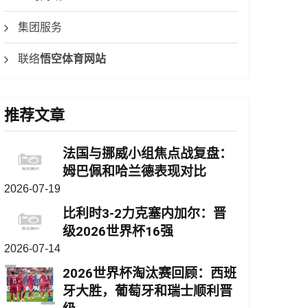
集团服务
联络
悟空体育网站
推荐文章
法国与挪威小组焦点战复盘：
姆巴佩和哈兰德表现对比
2026-07-19
比利时3-2力克塞内加尔：晋
级2026世界杯16强
2026-07-14
2026世界杯淘汰赛回顾：西班
牙大胜，葡萄牙和瑞士顺利晋