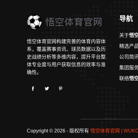
导航
关于
悟
悟空体育官网构建完善的体育内容体
精选产
系，覆盖赛事资讯、球员数据以及历
史战绩分析等多维内容，提升平台整
公司简
体专业度与用户获取信息的效率与准
集团服
确性。
联络
悟
Copyright © 2026 - 版权所有
悟空体育官网 | WUK