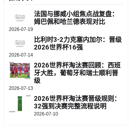
法国与挪威小组焦点战复盘：
姆巴佩和哈兰德表现对比
2026-07-19
比利时3-2力克塞内加尔：晋级
2026世界杯16强
2026-07-14
2026世界杯淘汰赛回顾：西班
牙大胜，葡萄牙和瑞士顺利晋
级
2026-07-13
2026世界杯淘汰赛晋级规则：
32强到决赛完整流程说明
2026-07-10