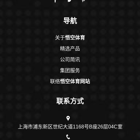
导航
关于
悟空体育
精选产品
公司简讯
集团服务
联络
悟空体育网站
联系方式
上海市浦东新区世纪大道1168号B座26层04C室