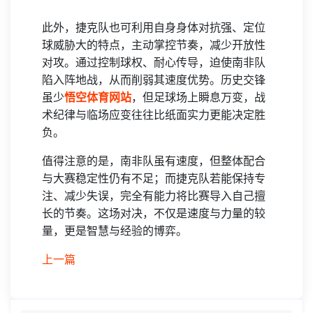
此外，捷克队也可利用自身身体对抗强、定位
球威胁大的特点，主动掌控节奏，减少开放性
对攻。通过控制球权、耐心传导，迫使南非队
陷入阵地战，从而削弱其速度优势。历史交锋
虽少
悟空体育网站
，但足球场上瞬息万变，战
术纪律与临场应变往往比纸面实力更能决定胜
负。
值得注意的是，南非队虽有速度，但整体配合
与大赛稳定性仍有不足；而捷克队若能保持专
注、减少失误，完全有能力将比赛导入自己擅
长的节奏。这场对决，不仅是速度与力量的较
量，更是智慧与经验的博弈。
上一篇